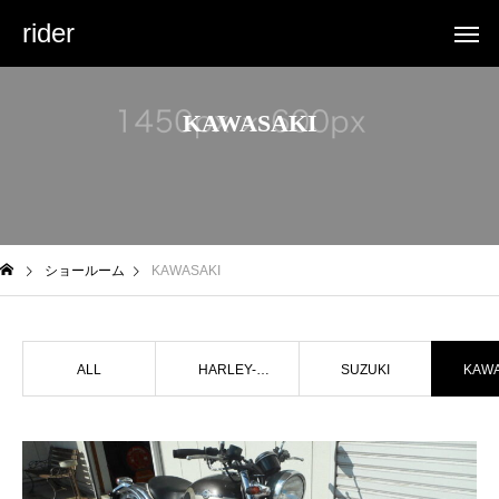
rider
KAWASAKI
ショールーム
KAWASAKI
ALL
HARLEY-
SUZUKI
KAWA
DAVIDSON