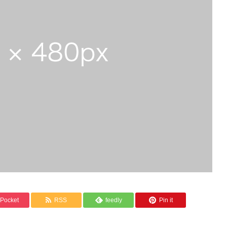
Pocket
RSS
feedly
Pin it